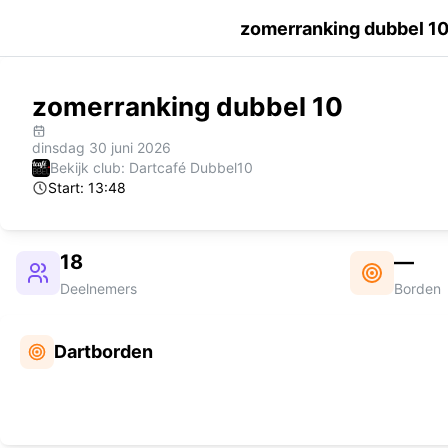
zomerranking dubbel 1
zomerranking dubbel 10
dinsdag 30 juni 2026
Bekijk club: Dartcafé Dubbel10
Start:
13:48
18
—
Deelnemers
Borden
Dartborden