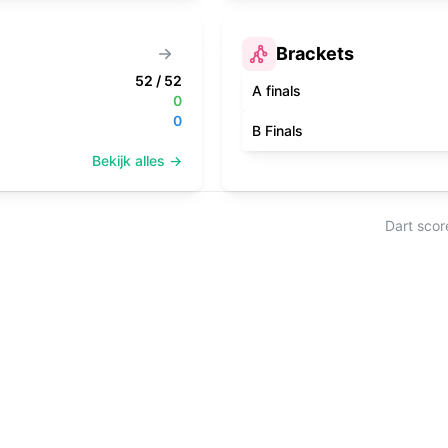
Brackets
52
/
52
A finals
0
0
B Finals
Bekijk alles →
Dart scor