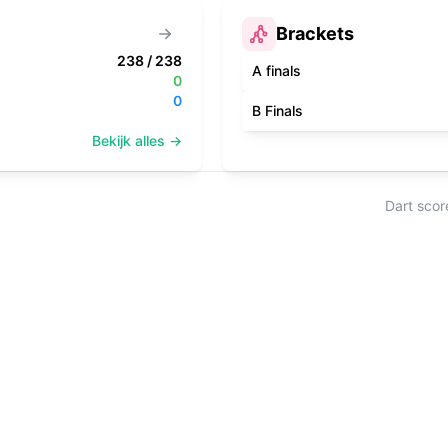
Brackets
238
/
238
A finals
0
0
B Finals
Bekijk alles →
Dart scor