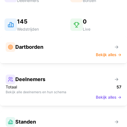
Deelnemers
Borden
145
0
Wedstrijden
Live
Dartborden
Bekijk alles →
Deelnemers
Totaal
57
Bekijk alle deelnemers en hun schema
Bekijk alles →
Standen