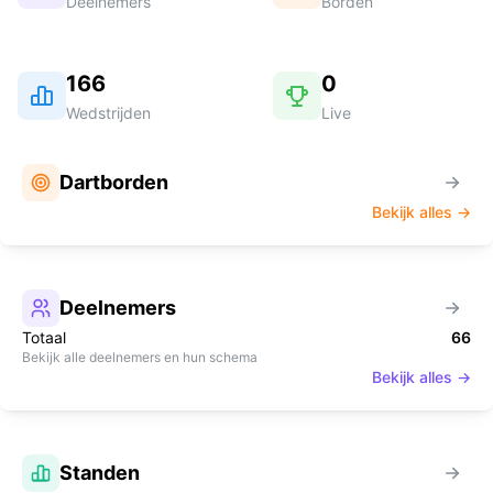
Deelnemers
Borden
166
0
Wedstrijden
Live
Dartborden
Bekijk alles →
Deelnemers
Totaal
66
Bekijk alle deelnemers en hun schema
Bekijk alles →
Standen