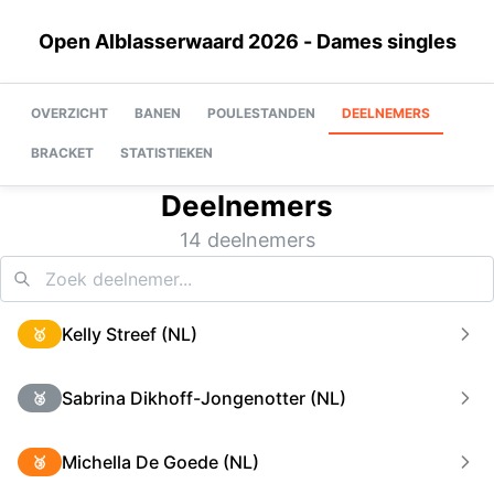
Open Alblasserwaard 2026 - Dames singles
OVERZICHT
BANEN
POULESTANDEN
DEELNEMERS
BRACKET
STATISTIEKEN
Deelnemers
14 deelnemers
Kelly Streef (NL)
🥇
Sabrina Dikhoff-Jongenotter (NL)
🥈
Michella De Goede (NL)
🥉