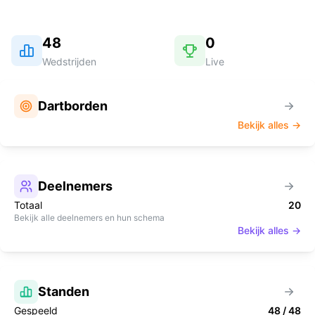
48
0
Wedstrijden
Live
Dartborden
Bekijk alles →
Deelnemers
Totaal
20
Bekijk alle deelnemers en hun schema
Bekijk alles →
Standen
Gespeeld
48
/
48