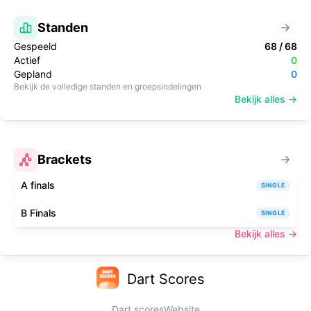
Standen
Gespeeld
68
/
68
Actief
0
Gepland
0
Bekijk de volledige standen en groepsindelingen
Bekijk alles →
Brackets
A finals
SINGLE
B Finals
SINGLE
Bekijk alles →
Dart Scores
Dart scores
Website