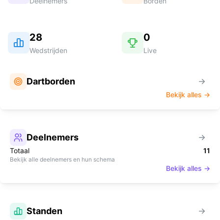
Deelnemers
Borden
28
0
Wedstrijden
Live
Dartborden
Bekijk alles →
Deelnemers
Totaal
11
Bekijk alle deelnemers en hun schema
Bekijk alles →
Standen